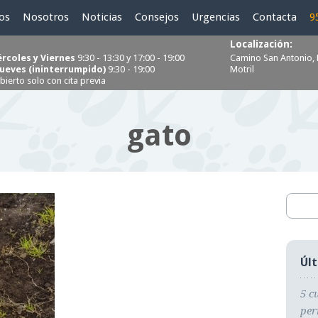
ios
Nosotros
Noticias
Consejos
Urgencias
Contacta
9
Localización:
ércoles y Viernes
9:30 - 13:30 y 17:00 - 19:00
Camino San Antonio, 
Jueves (ininterrumpido)
9:30 - 19:00
Motril
bierto solo con cita previa
gato
Úl
5 c
per