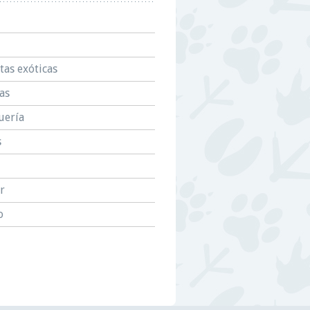
tas exóticas
as
uería
s
r
o