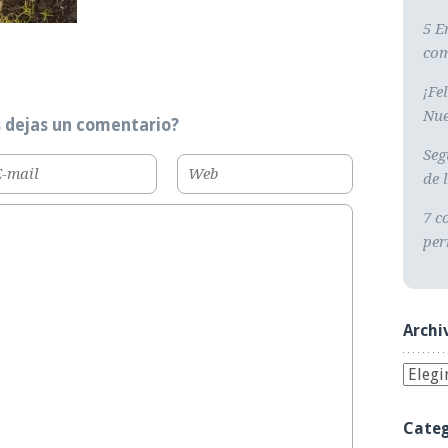
5 E
com
¡Fe
Nue
 dejas un comentario?
Seg
de 
7 c
per
Archi
Categ