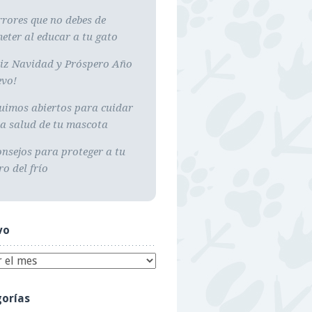
rrores que no debes de
eter al educar a tu gato
liz Navidad y Próspero Año
vo!
uimos abiertos para cuidar
la salud de tu mascota
onsejos para proteger a tu
ro del frío
vo
orías