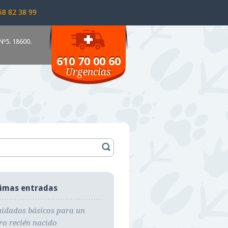
58 82 38 99
Nº5. 18600.
610 70 00 60
Urgencias
timas entradas
uidados básicos para un
ro recién nacido