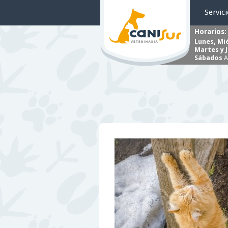
Servic
Horarios:
Lunes, Mi
Martes y 
Sábados
A