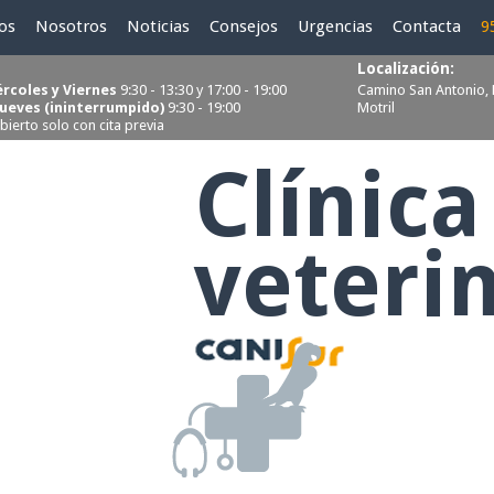
ios
Nosotros
Noticias
Consejos
Urgencias
Contacta
9
Localización:
ércoles y Viernes
9:30 - 13:30 y 17:00 - 19:00
Camino San Antonio, 
Jueves (ininterrumpido)
9:30 - 19:00
Motril
bierto solo con cita previa
Clínica
Servicios
veteri