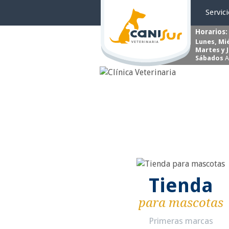
Servic
Horarios:
Lunes, Mi
Martes y 
Sábados
A
Tienda
para mascotas
Primeras marcas