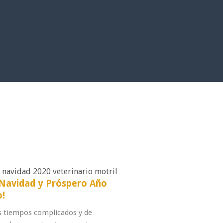
z Navidad y Próspero Año
!
s tiempos complicados y de