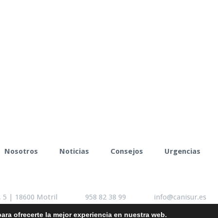
Nosotros
Noticias
Consejos
Urgencias
 5 | 18600 Motril
958 82 38 99
info@canisur.es
ara ofrecerte la mejor experiencia en nuestra web.