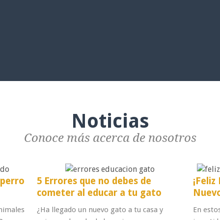
Noticias
Conoce más acerca de nosotros
 perro
5 Errores que no debes de
¡Feli
cometer al educar a tu gato
Nuevo
nimales
¿Ha llegado un nuevo gato a tu casa y
En esto