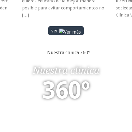
Pero,
quieres educarlo de la mejor manera
incerti
nden
posible para evitar comportamientos no
socieda
[…]
Clínica
ver
Nuestra clínica
360º