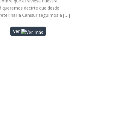
dumbre que atraviesa nuestra
d queremos decirte que desde
 Veterinaria Canisur seguimos a […]
ver