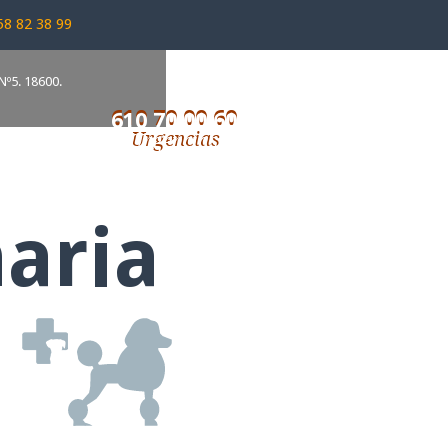
58 82 38 99
Nº5. 18600.
610 70 00 60
Urgencias
naria